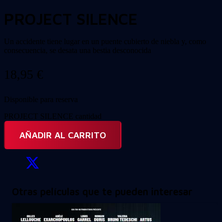
PROJECT SILENCE
Un accidente tiene lugar en un puente cubierto de niebla y, como
consecuencia, se desata una bestia desconocida
18,95
€
Disponible para reserva
PROJECT SILENCE cantidad
AÑADIR AL CARRITO
Otras películas que te pueden interesar