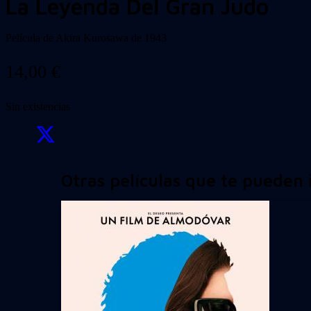
La Leyenda Del Gran Judo
Película de Akira Kurosawa de 1943
14,00
€
Sin existencias
Otras películas que te pueden 