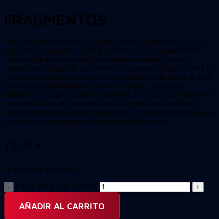
FRAGMENTOS
Diego decide poner rumbo a la roca volcánica paradisíaca con su
mujer Alba para probar suerte por enésima vez en su matrimonio.
Una relación sin sexualidad y discusiones continuas, de idas y
venidas con personas de por medio, sin importar el daño que esto les
causa. Alba permanece con su coraza cerrada sin ver que su actitud
es la causa del naufragio de su relación. Irene y Ben son los
anfitriones de la geria donde se hospedan. Una pareja de prometidos
cuya felicidad tiende de un hilo con la llegada de sus invitados.
“Siete preguntas para salvar tu matrimonio” en una revista de prensa
rosa será lo que destape la verdad de ambas relacione
13,00
€
Disponible para reserva
FRAGMENTOS cantidad
AÑADIR AL CARRITO