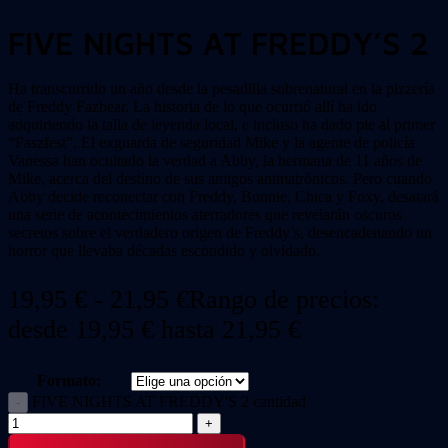
FIVE NIGHTS AT FREDDY’S 2
Ha transcurrido un año desde la pesadilla sobrenatural en la pizzería
de Freddy Fazbear. La historia de lo que ocurrió allí ha ido
adquiriendo la talla de leyenda local, e incluso ha dado pie al primer
“Faszfest”. El exguarda de seguridad Mike y la agente de policía
Vanessa han ocultado la verdad a Abby, la hermana de 11 años de
Mike, acerca del destino de sus amigos animatrónicos. Pero cuando
Abby decide reconectar con Freddy, Bonnie, Chica y Foxy, desatará
una serie de acontecimientos aterradores que revelarán oscuros
secretos sobre el verdadero origen de Freddy’s, desencadenando un
horror que llevaba décadas escondido y olvidado.
19,95
€
-
21,95
€
Rango de precios:
desde 19,95 € hasta 21,95 €
Formato:
FIVE NIGHTS AT FREDDY'S 2 cantidad