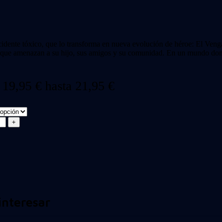
cidente tóxico, que lo transforma en nueva evolución de héroe: El Veng
s que amenazan a su hijo, sus amigos y su comunidad. En un mundo donde
 19,95 € hasta 21,95 €
interesar