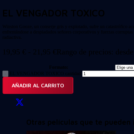
EL VENGADOR TOXICO
Winston Gooze, un conserje gris y explotado, sufre un catastrófico ac
enfrentándose a despiadados señores corporativos y fuerzas corrupta
radiactiva.
19,95
€
-
21,95
€
Rango de precios: desde
Formato:
EL VENGADOR TOXICO cantidad
AÑADIR AL CARRITO
Otras películas que te pueden 