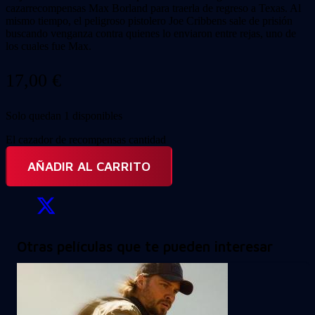
cazarrecompensas Max Borland para traerla de regreso a Texas. Al
mismo tiempo, el peligroso pistolero Joe Cribbens sale de prisión
buscando venganza contra quienes lo enviaron entre rejas, uno de
los cuales fue Max.
17,00
€
Solo quedan 1 disponibles
El cazador de recompensas cantidad
AÑADIR AL CARRITO
Otras películas que te pueden interesar