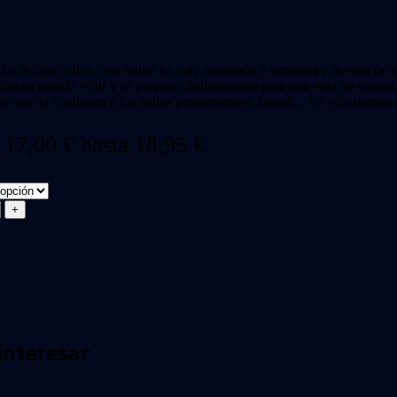
lto de una colina, una mujer ha sido ejecutada y expuesta a la vista 
 con su amado Wolf y se prepara cándidamente para una vida de esposa.
tario que la conducen a los malos pensamientos. Quizá… no sólo pensam
 17,00 € hasta 18,95 €
interesar