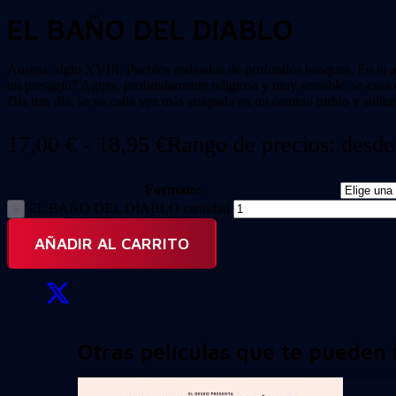
EL BAÑO DEL DIABLO
Austria, siglo XVIII. Pueblos rodeados de profundos bosques. En lo a
un presagio? Agnes, profundamente religiosa y muy sensible, se casa
Día tras día, se ve cada vez más atrapada en un camino turbio y soli
17,00
€
-
18,95
€
Rango de precios: desde
Formato:
EL BAÑO DEL DIABLO cantidad
AÑADIR AL CARRITO
Otras películas que te pueden 