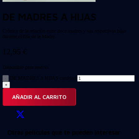
DE MADRES A HIJAS
Crónica de la relación entre doce madres y sus respectivas hijas
durante el Día de la Madre.
12,95
€
Disponible para reserva
DE MADRES A HIJAS cantidad
AÑADIR AL CARRITO
Otras películas que te pueden interesar