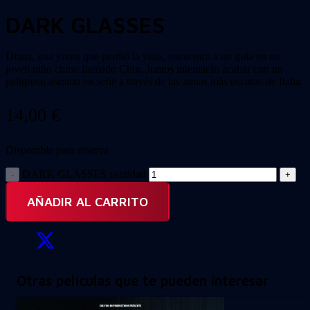
DARK GLASSES
Diana, una joven que perdió la vista, encuentra a un guía en un
joven niño chino llamado Chin. Juntos intentarán acabar con un
peligroso asesino en serie a través de las zonas más oscuras de Italia.
14,00
€
Disponible para reserva
DARK GLASSES cantidad
AÑADIR AL CARRITO
Otras películas que te pueden interesar