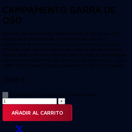
CAMPAMENTO GARRA DE
OSO
Maia (9), una imaginativa y alborotada niña, y Jan (9), un niño
miedica de ciudad, lucharán a contrarreloj para salvar el
campamento de verano amenazado por el excéntrico constructor
Sebastián. Para ello, buscarán sin descanso un oso que creen que
todavía habita en el valle, pero que nadie ha visto. En esta intrépida
aventura les ayudará Fritz, una divertida y gruñona mofeta… ¡Que
habla! Y que se unirá al equipo para salvar el valle y sus animales.
20,00
€
CAMPAMENTO GARRA DE OSO cantidad
AÑADIR AL CARRITO