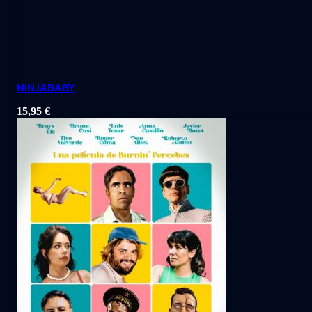
NINJABABY
15,95
€