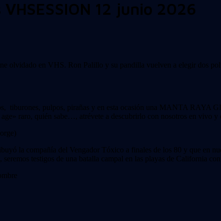
s VHSESSION 12 junio 2026
ne olvidado en VHS. Ron Palillo y su pandilla vuelven a elegir dos polv
inos, tiburones, pulpos, pirañas y en esta ocasión una MANTA RAYA G
ge» raro, quién sabe…, atrévete a descubrirlo con nosotros en vivo y e
orge)
stribuyó la compañía del Vengador Tóxico a finales de los 80 y que en 
 seremos testigos de una batalla campal en las playas de California 
nombre