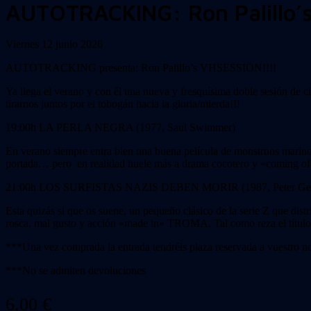
AUTOTRACKING: Ron Palillo’
Viernes 12 junio 2026
AUTOTRACKING presenta; Ron Palillo’s VHSESSION!!!!
Ya llega el verano y con él una nueva y fresquísima doble sesión de ci
tirarnos juntos por el tobogán hacia la gloria/mierda!!!
19:00h LA PERLA NEGRA (1977, Saul Swimmer)
En verano siempre entra bien una buena película de monstruos mar
portada… pero en realidad huele más a drama cocotero y «coming of a
21:00h LOS SURFISTAS NAZIS DEBEN MORIR (1987, Peter Ge
Esta quizás si que os suene, un pequeño clásico de la serie Z que di
rosca, mal gusto y acción «made in» TROMA. Tal como reza el título,
***Una vez comprada la entrada tendréis plaza reservada a vuestro 
***No se admiten devoluciones
6,00
€