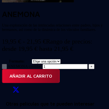
ANEMONA
Una exploración de las intrincadas relaciones entre padres, hijos y
hermanos, así como de la dinámica de los vínculos familiares.
19,95
€
-
21,95
€
Rango de precios:
desde 19,95 € hasta 21,95 €
Formato:
ANEMONA cantidad
AÑADIR AL CARRITO
Otras películas que te pueden interesar