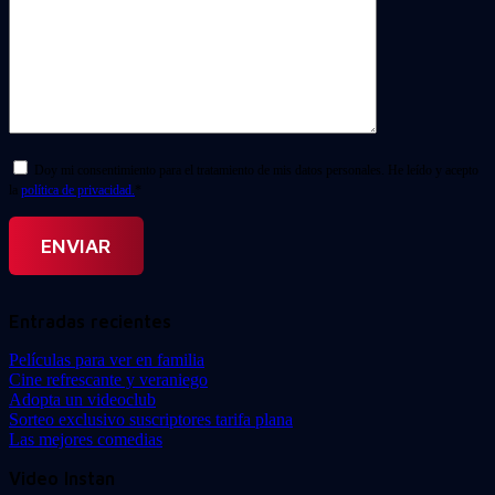
Doy mi consentimiento para el tratamiento de mis datos personales. He leído y acepto
la
política de privacidad.
*
Entradas recientes
Películas para ver en familia
Cine refrescante y veraniego
Adopta un videoclub
Sorteo exclusivo suscriptores tarifa plana
Las mejores comedias
Video Instan